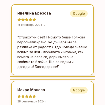
Ивелина Брезова
Google
15 октомври 2024 г.
“
Страхотни сте!!! Писмото беше толкова
персонализирано, че дъщеря ми се
разплака от радост! Дядо Коледа знаеше
всичко за нея - любимата й играчка, как
помага на баба си, дори името на
любимото й зайче. Ще се видим и
догодина! Благодаря ви!
”
Искра Манева
Google
28 септември 2024 г.