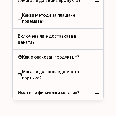
Мога ли да върна продукта?
Какви методи за плащане
приемате?
Включена ли е доставката в
цената?
Как е опакован продуктът?
Мога ли да проследя моята
поръчка?
Имате ли физически магазин?