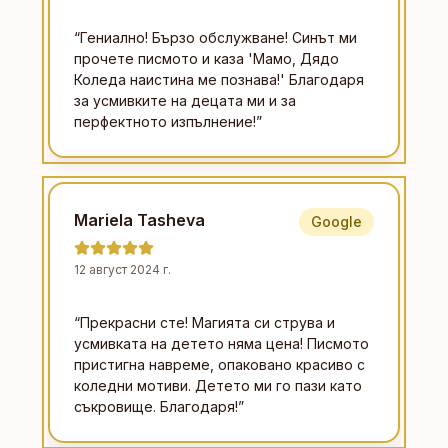
“
Гениално! Бързо обслужване! Синът ми
прочете писмото и каза 'Мамо, Дядо
Коледа наистина ме познава!' Благодаря
за усмивките на децата ми и за
перфектното изпълнение!
”
Mariela Tasheva
Google
12 август 2024 г.
“
Прекрасни сте! Магията си струва и
усмивката на детето няма цена! Писмото
пристигна навреме, опаковано красиво с
коледни мотиви. Детето ми го пази като
съкровище. Благодаря!
”