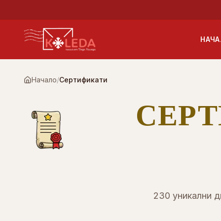
Към основното съдържание
НАЧА
Начало
/
Сертификати
СЕРТ
230 уникални д