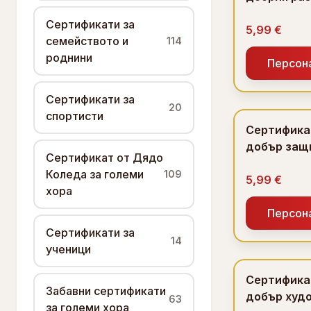
вицове от
Сертификати за
Коледа
5,99 €
семейството и
114
роднини
Персон
Сертификати за
20
спортисти
Сертификат
добър защ
Сертификат от Дядо
животните
Коледа за големи
109
5,99 €
хора
Персон
Сертификати за
14
ученици
Сертификат
Забавни сертификати
добър худ
63
за големи хора