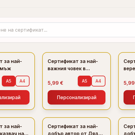
 за най-
Сертификат за най-
Серт
 мъж
важния човек в
вер
живота ми
Кол
A5
A4
A5
A4
5,99 €
5,99
ализирай
Персонализирай
 за най-
Сертификат за най-
Серт
казвач на
добър автор от Дядо
добъ