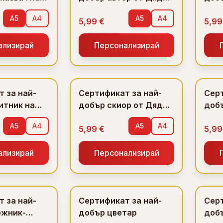
 Дядо
Коледа
жив
A5
A4
A5
A4
5,99 €
5,99
ализирай
Персонализирай
 за най-
Сертификат за най-
Серт
итник на
добър скиор от Дядо
добъ
Коледа
Дяд
A5
A4
A5
A4
5,99 €
5,99
ализирай
Персонализирай
 за най-
Сертификат за най-
Серт
ожник-
добър цветар
доб