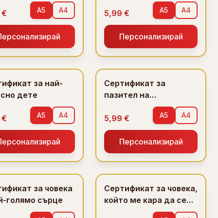
еда
Дядо Коледа
A5
A4
A5
A4
 €
5,99 €
Персонализирай
Персонализирай
ификат за най-
Сертификат за
есно дете
пазител на
семейството
A5
A4
A5
A4
 €
5,99 €
Персонализирай
Персонализирай
ификат за човека
Сертификат за човека,
й-голямо сърце
който ме кара да се
усмихвам