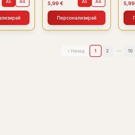
A5
A4
A5
A4
5,99 €
5,99
ализирай
Персонализирай
Назад
1
2
10
More p