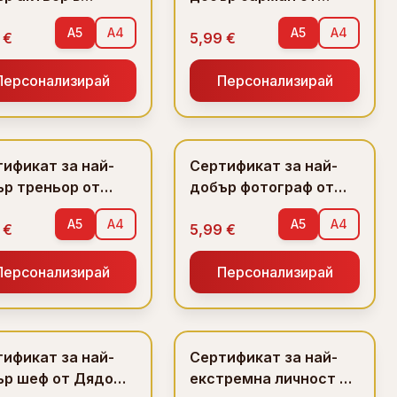
ота
Дядо Коледа
A5
A4
A5
A4
 €
5,99 €
Персонализирай
Персонализирай
ификат за най-
Сертификат за най-
р треньор от
добър фотограф от
о Коледа
Дядо Коледа
A5
A4
A5
A4
 €
5,99 €
Персонализирай
Персонализирай
ификат за най-
Сертификат за най-
ър шеф от Дядо
екстремна личност от