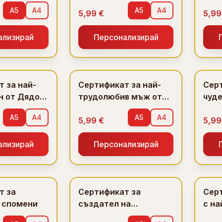
Кол
A5
A4
A5
A4
5,99 €
5,99
ализирай
Персонализирай
 за най-
Сертификат за най-
Серт
н от Дядо
трудолюбив мъж от
чуд
Дядо Коледа
A5
A4
A5
A4
5,99 €
5,99
ализирай
Персонализирай
т за
Сертификат за
Серт
а спомени
създател на
с на
прекрасни мигове