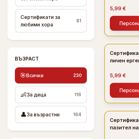
аматьор
5,99 €
Сертификати за
81
Персон
любими хора
Сертификат
ВЪЗРАСТ
личен ерге
Коледа
🎯
Всички
5,99 €
230
Персон
👶
За деца
116
👤
За възрастни
164
Сертифика
пазител н