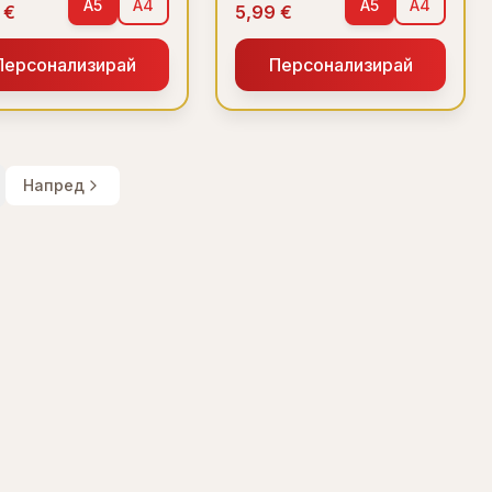
A5
A4
A5
A4
 €
5,99 €
Персонализирай
Персонализирай
Напред
ages