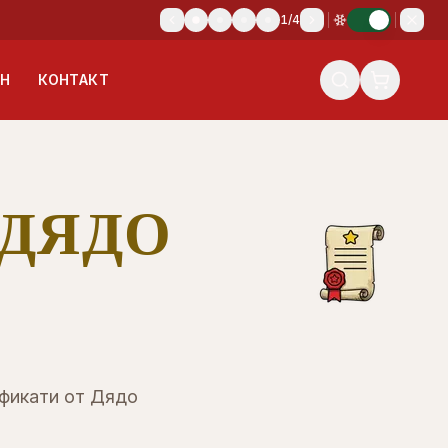
1
/
4
ИН
КОНТАКТ
 ДЯДО
ификати от Дядо