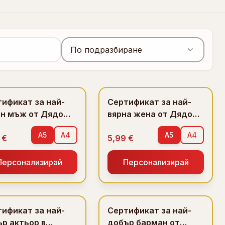
По подразбиране
ификат за най-
Сертификат за най-
ен мъж от Дядо
вярна жена от Дядо
еда
Коледа
A5
A4
A5
A4
 €
5,99 €
Персонализирай
Персонализирай
ификат за най-
Сертификат за най-
р актьор в
добър барман от