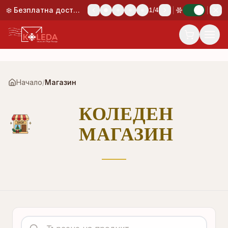
Към основното съдържание
❄️ Безплатна доставка при поръчка над 50,00 €!
1
/
4
Начало
/
Магазин
КОЛЕДЕН
МАГАЗИН