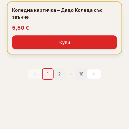
Коледна картичка – Дядо Коледа със
звънче
5,50 €
Купи
1
2
18
More pages