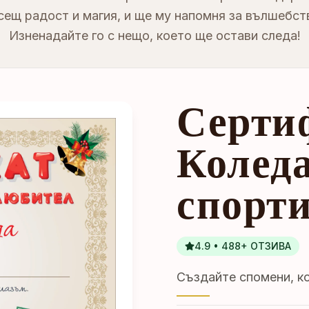
сещ радост и магия, и ще му напомня за вълшебст
Изненадайте го с нещо, което ще остави следа!
Серти
Коледа
спорт
4.9 • 488+ ОТЗИВА
Създайте спомени, ко