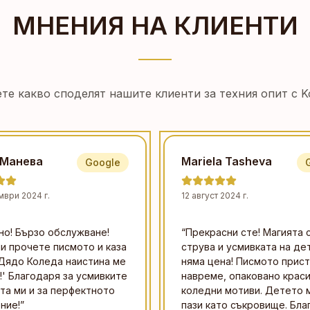
МНЕНИЯ НА КЛИЕНТИ
те какво споделят нашите клиенти за техния опит с Ko
 Манева
Mariela Tasheva
Google
мври 2024 г.
12 август 2024 г.
но! Бързо обслужване!
“
Прекрасни сте! Магията 
и прочете писмото и каза
струва и усмивката на де
Дядо Коледа наистина ме
няма цена! Писмото прист
!' Благодаря за усмивките
навреме, опаковано краси
та ми и за перфектното
коледни мотиви. Детето м
ние!
”
пази като съкровище. Бла