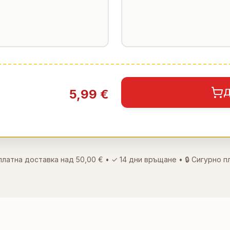
5,99 €
Д
платна доставка над
50,00 €
• ✓
14 дни връщане
• 🔒 Сигурно 