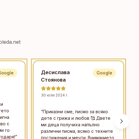
leda.net
Десислава
Google
Google
Стоянова
30 юли 2024 г.
си
тето
“
Приказни сме, писмо за всяко
игна
дете с грижа и любов 🥰 Двете
во с
ми деца получиха напълно
и го
различни писма, всяко с техните
годаря!
”
постижения и мечти. Вниманието