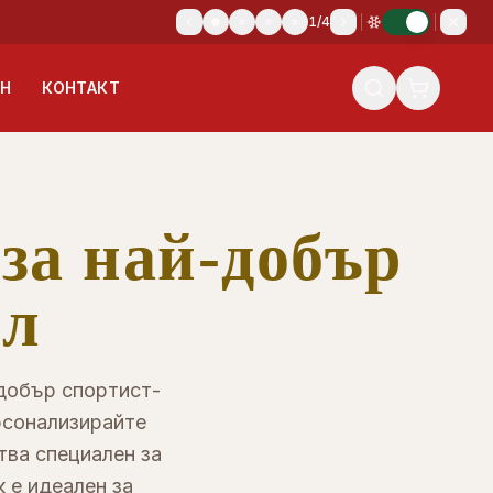
1
/
4
ИН
КОНТАКТ
за най-добър
ел
добър спортист-
рсонализирайте
тва специален за
 е идеален за