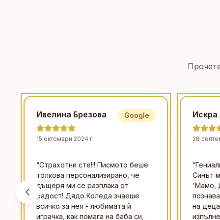
Прочете
Ивелина Брезова
Искра
Google
15 октомври 2024 г.
28 септе
“
Страхотни сте!!! Писмото беше
“
Гениал
толкова персонализирано, че
Синът м
дъщеря ми се разплака от
'Мамо, 
радост! Дядо Коледа знаеше
познава
всичко за нея - любимата й
на деца
играчка, как помага на баба си,
изпълне