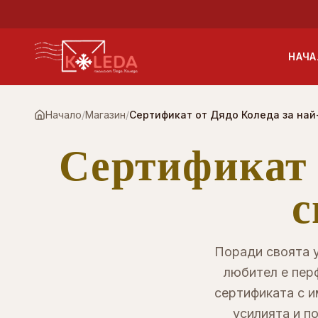
Към основното съдържание
НАЧА
Начало
/
Магазин
/
Сертификат от Дядо Коледа за на
Сертификат 
с
Поради своята 
любител е пер
сертификата с и
усилията и п