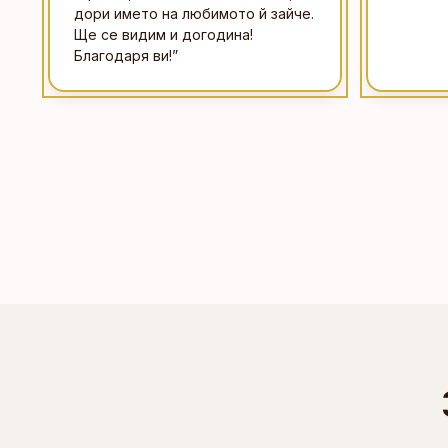
дори името на любимото й зайче.
Ще се видим и догодина!
Благодаря ви!
”