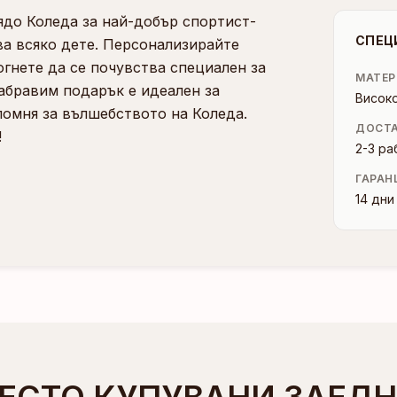
ядо Коледа за най-добър спортист-
СПЕЦ
ва всяко дете. Персонализирайте
огнете да се почувства специален за
МАТЕР
забравим подарък е идеален за
Висок
помня за вълшебството на Коледа.
ДОСТ
!
2-3 ра
ГАРАН
14 дн