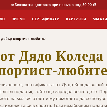
❄️ Безплатна доставка при поръчка над 50,00 €!
ЛО
ПИСМО
СЕРТИФИКАТИ
КАРТИЧКИ
МАГАЗ
й-добър спортист-любител
от Дядо Коледа 
портист-любит
уникалност, сертификатът от Дядо Коледа за най-
фектен подарък, който ще зарадва всяко дете. Пе
мето на малкия атлет и му помогнете да се почувс
остиженията си в спорта. Този незабравим подарък