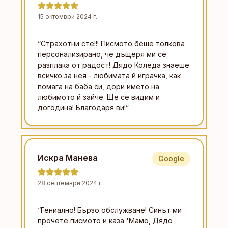
15 октомври 2024 г.
“
Страхотни сте!!! Писмото беше толкова
персонализирано, че дъщеря ми се
разплака от радост! Дядо Коледа знаеше
всичко за нея - любимата й играчка, как
помага на баба си, дори името на
любимото й зайче. Ще се видим и
догодина! Благодаря ви!
”
Искра Манева
Google
28 септември 2024 г.
“
Гениално! Бързо обслужване! Синът ми
прочете писмото и каза 'Мамо, Дядо