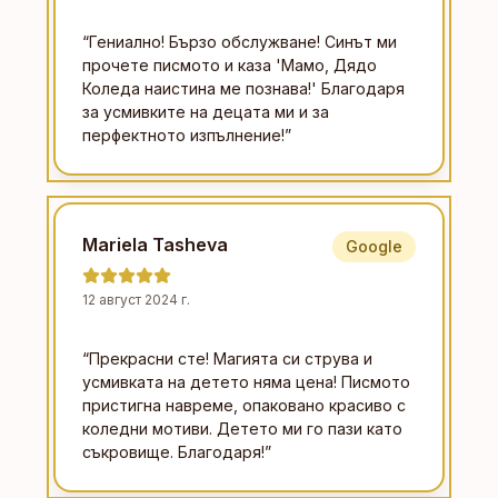
“
Гениално! Бързо обслужване! Синът ми
прочете писмото и каза 'Мамо, Дядо
Коледа наистина ме познава!' Благодаря
за усмивките на децата ми и за
перфектното изпълнение!
”
Mariela Tasheva
Google
12 август 2024 г.
“
Прекрасни сте! Магията си струва и
усмивката на детето няма цена! Писмото
пристигна навреме, опаковано красиво с
коледни мотиви. Детето ми го пази като
съкровище. Благодаря!
”