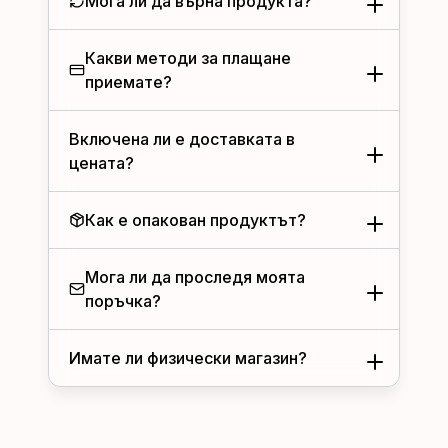
Мога ли да върна продукта?
Какви методи за плащане
приемате?
Включена ли е доставката в
цената?
Как е опакован продуктът?
Мога ли да проследя моята
поръчка?
Имате ли физически магазин?