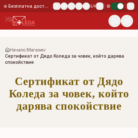
Към основното съдържание
❄️ Безплатна доставка при поръчка над 50,00 €!
1
/
4
Начало
/
Магазин
/
Сертификат от Дядо Коледа за човек, който дарява
спокойствие
Сертификат от Дядо
Коледа за човек, който
дарява спокойствие