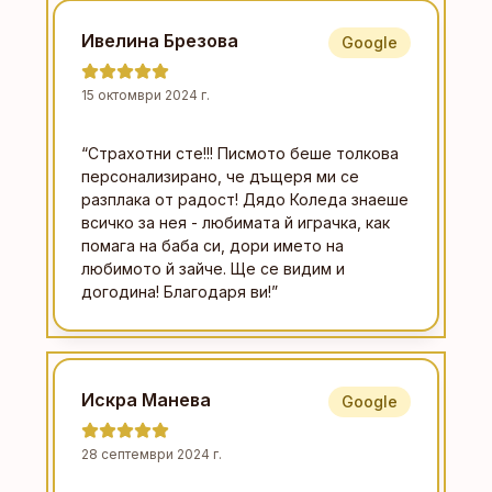
Ивелина Брезова
Google
15 октомври 2024 г.
“
Страхотни сте!!! Писмото беше толкова
персонализирано, че дъщеря ми се
разплака от радост! Дядо Коледа знаеше
всичко за нея - любимата й играчка, как
помага на баба си, дори името на
любимото й зайче. Ще се видим и
догодина! Благодаря ви!
”
Искра Манева
Google
28 септември 2024 г.