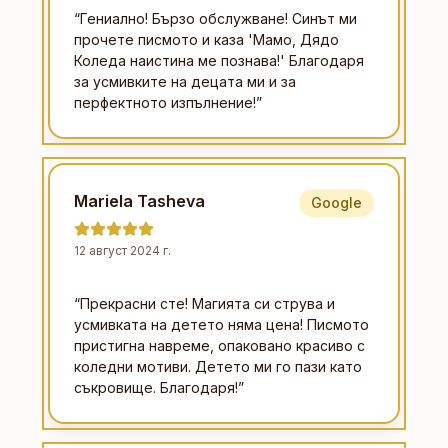
“
Гениално! Бързо обслужване! Синът ми
прочете писмото и каза 'Мамо, Дядо
Коледа наистина ме познава!' Благодаря
за усмивките на децата ми и за
перфектното изпълнение!
”
Mariela Tasheva
Google
12 август 2024 г.
“
Прекрасни сте! Магията си струва и
усмивката на детето няма цена! Писмото
пристигна навреме, опаковано красиво с
коледни мотиви. Детето ми го пази като
съкровище. Благодаря!
”