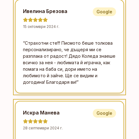
Ивелина Брезова
Google
15 октомври 2024 г.
“
Страхотни сте!!! Писмото беше толкова
персонализирано, че дъщеря ми се
разплака от радост! Дядо Коледа знаеше
всичко за нея - любимата й играчка, как
помага на баба си, дори името на
любимото й зайче. Ще се видим и
догодина! Благодаря ви!
”
Искра Манева
Google
28 септември 2024 г.