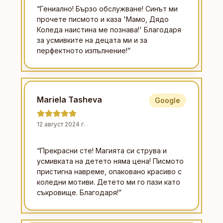
“
Гениално! Бързо обслужване! Синът ми
прочете писмото и каза 'Мамо, Дядо
Коледа наистина ме познава!' Благодаря
за усмивките на децата ми и за
перфектното изпълнение!
”
Mariela Tasheva
Google
12 август 2024 г.
“
Прекрасни сте! Магията си струва и
усмивката на детето няма цена! Писмото
пристигна навреме, опаковано красиво с
коледни мотиви. Детето ми го пази като
съкровище. Благодаря!
”