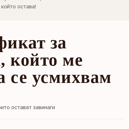
 който остава!
фикат за
, който ме
а се усмихвам
ито остават завинаги