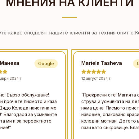
МНЕНИЯ НА КЛИЕНТИ
те какво споделят нашите клиенти за техния опит с Ko
 Манева
Mariela Tasheva
Google
мври 2024 г.
12 август 2024 г.
но! Бързо обслужване!
“
Прекрасни сте! Магията 
и прочете писмото и каза
струва и усмивката на де
Дядо Коледа наистина ме
няма цена! Писмото прист
!' Благодаря за усмивките
навреме, опаковано краси
та ми и за перфектното
коледни мотиви. Детето м
ние!
”
пази като съкровище. Бла