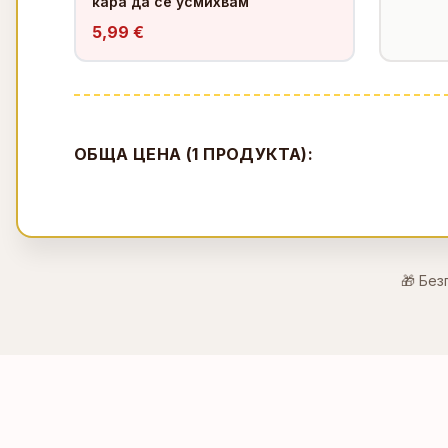
кара да се усмихвам
5,99 €
ОБЩА ЦЕНА (
1
ПРОДУКТА):
🎁 Без