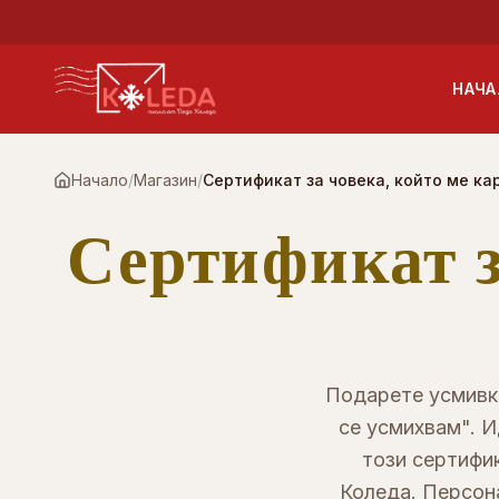
Към основното съдържание
НАЧА
Начало
/
Магазин
/
Сертификат за човека, който ме ка
Сертификат з
Подарете усмивка
се усмихвам". И
този сертифик
Коледа. Персон