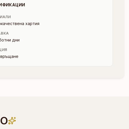
ИФИКАЦИИ
ИАЛИ
окачествена хартия
АВКА
ботни дни
ЦИЯ
и връщане
НО