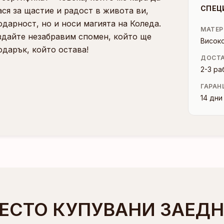
СПЕЦ
ася за щастие и радост в живота ви,
дарност, но и носи магията на Коледа.
МАТЕР
здайте незабравим спомен, който ще
Висок
одарък, който остава!
ДОСТ
2-3 ра
ГАРАН
14 дн
ЕСТО КУПУВАНИ ЗАЕД