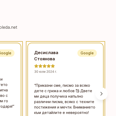
leda.net
Десислава
Google
Google
Стоянова
30 юли 2024 г.
си
тето
“
Приказни сме, писмо за всяко
игна
дете с грижа и любов 🥰 Двете
во с
ми деца получиха напълно
и го
различни писма, всяко с техните
годаря!
”
постижения и мечти. Вниманието
към детайлите е невероятно!