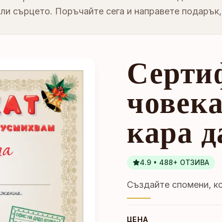
ли сърцето. Поръчайте сега и направете подарък,
Серти
човека
кара д
4.9 • 488+ ОТЗИВА
Създайте спомени, ко
ЦЕНА