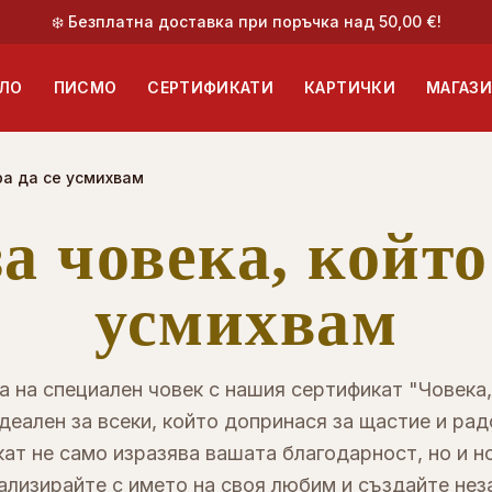
❄️ Безплатна доставка при поръчка над 50,00 €!
ЛО
ПИСМО
СЕРТИФИКАТИ
КАРТИЧКИ
МАГАЗ
ра да се усмихвам
а човека, който 
усмихвам
 на специален човек с нашия сертификат "Човека,
деален за всеки, който допринася за щастие и рад
ат не само изразява вашата благодарност, но и н
ализирайте с името на своя любим и създайте нез