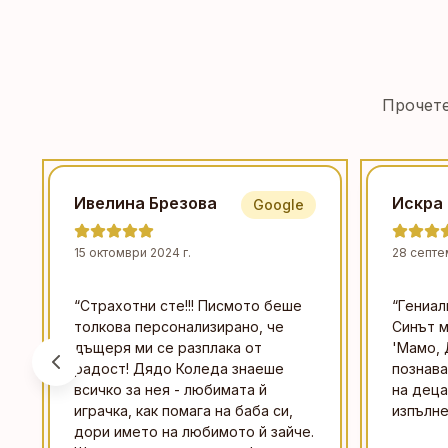
Прочете
Ивелина Брезова
Искра
Google
15 октомври 2024 г.
28 септе
“
Страхотни сте!!! Писмото беше
“
Гениал
толкова персонализирано, че
Синът м
дъщеря ми се разплака от
'Мамо, 
радост! Дядо Коледа знаеше
познава
всичко за нея - любимата й
на деца
играчка, как помага на баба си,
изпълне
дори името на любимото й зайче.