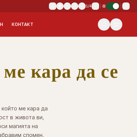
1
/
4
ИН
КОНТАКТ
ме кара да се
 който ме кара да
ост в живота ви,
оси магията на
абравим спомен,