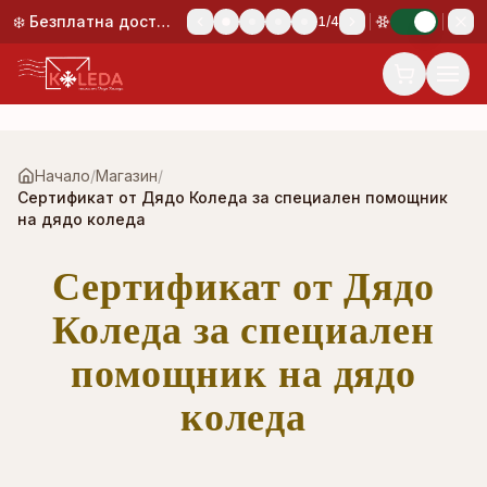
Към основното съдържание
❄️ Безплатна доставка при поръчка над 50,00 €!
1
/
4
Начало
/
Магазин
/
Сертификат от Дядо Коледа за специален помощник
на дядо коледа
Сертификат от Дядо
Коледа за специален
помощник на дядо
коледа