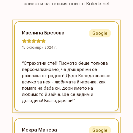
клиенти за техния опит с Koleda.net
Ивелина Брезова
Google
15 октомври 2024 г.
“
Страхотни сте!!! Писмото беше толкова
персонализирано, че дъщеря ми се
разплака от радост! Дядо Коледа знаеше
всичко за нея - любимата й играчка, как
помага на баба си, дори името на
любимото й зайче. Ще се видим и
догодина! Благодаря ви!
”
Искра Манева
Google