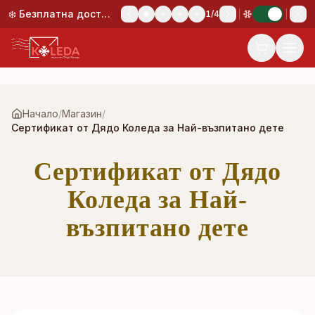
Към основното съдържание
❄️ Безплатна доставка при поръчка над 50,00 €!
1
/
4
Начало
/
Магазин
/
Сертификат от Дядо Коледа за Най-възпитано дете
Сертификат от Дядо
Коледа за Най-
възпитано дете