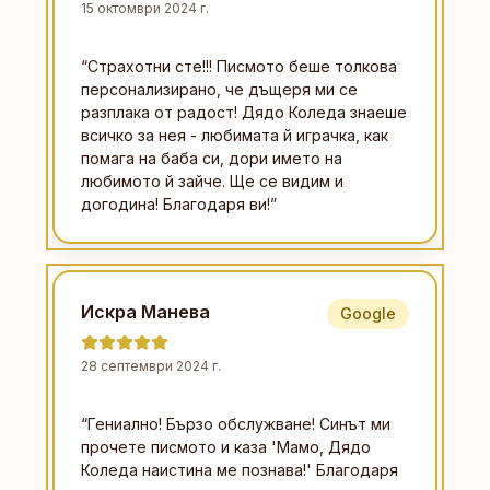
15 октомври 2024 г.
“
Страхотни сте!!! Писмото беше толкова
персонализирано, че дъщеря ми се
разплака от радост! Дядо Коледа знаеше
всичко за нея - любимата й играчка, как
помага на баба си, дори името на
любимото й зайче. Ще се видим и
догодина! Благодаря ви!
”
Искра Манева
Google
28 септември 2024 г.
“
Гениално! Бързо обслужване! Синът ми
прочете писмото и каза 'Мамо, Дядо
Коледа наистина ме познава!' Благодаря