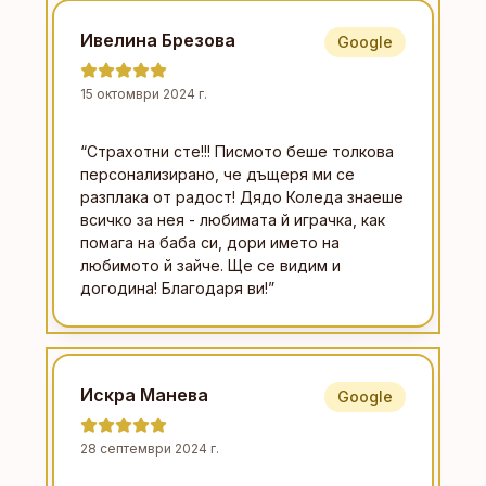
Ивелина Брезова
Google
15 октомври 2024 г.
“
Страхотни сте!!! Писмото беше толкова
персонализирано, че дъщеря ми се
разплака от радост! Дядо Коледа знаеше
всичко за нея - любимата й играчка, как
помага на баба си, дори името на
любимото й зайче. Ще се видим и
догодина! Благодаря ви!
”
Искра Манева
Google
28 септември 2024 г.