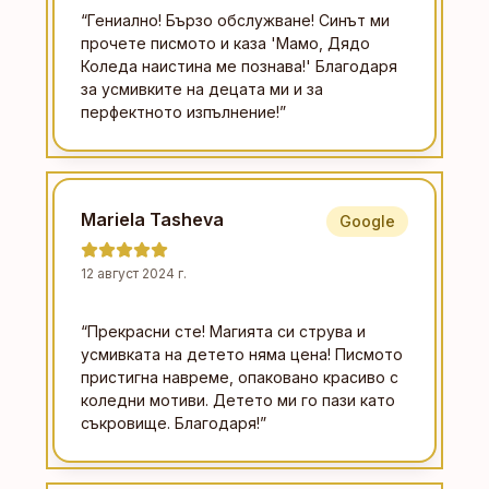
“
Гениално! Бързо обслужване! Синът ми
прочете писмото и каза 'Мамо, Дядо
Коледа наистина ме познава!' Благодаря
за усмивките на децата ми и за
перфектното изпълнение!
”
Mariela Tasheva
Google
12 август 2024 г.
“
Прекрасни сте! Магията си струва и
усмивката на детето няма цена! Писмото
пристигна навреме, опаковано красиво с
коледни мотиви. Детето ми го пази като
съкровище. Благодаря!
”