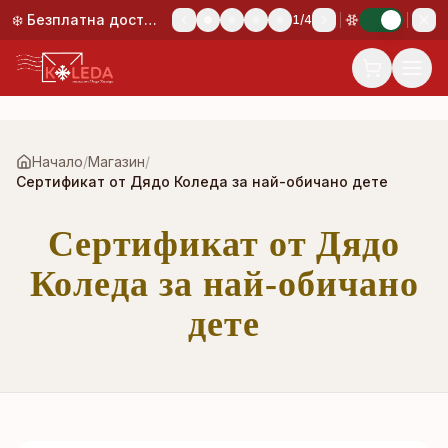
Към основното съдържание
❄️ Безплатна доставка при поръчка над 50,00 €!
1
/
4
Начало
/
Магазин
/
Сертификат от Дядо Коледа за най-обичано дете
Сертификат от Дядо
Коледа за най-обичано
дете