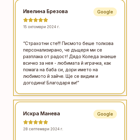
Ивелина Брезова
Google
15 октомври 2024 г.
“
Страхотни сте!!! Писмото беше толкова
персонализирано, че дъщеря ми се
разплака от радост! Дядо Коледа знаеше
всичко за нея - любимата й играчка, как
помага на баба си, дори името на
любимото й зайче. Ще се видим и
догодина! Благодаря ви!
”
Искра Манева
Google
28 септември 2024 г.