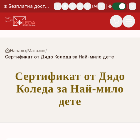
Към основното съдържание
❄️ Безплатна доставка при поръчка над 50,00 €!
1
/
4
Начало
/
Магазин
/
Сертификат от Дядо Коледа за Най-мило дете
Сертификат от Дядо
Коледа за Най-мило
дете