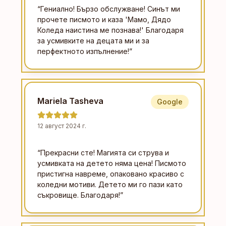
“
Гениално! Бързо обслужване! Синът ми
прочете писмото и каза 'Мамо, Дядо
Коледа наистина ме познава!' Благодаря
за усмивките на децата ми и за
перфектното изпълнение!
”
Mariela Tasheva
Google
12 август 2024 г.
“
Прекрасни сте! Магията си струва и
усмивката на детето няма цена! Писмото
пристигна навреме, опаковано красиво с
коледни мотиви. Детето ми го пази като
съкровище. Благодаря!
”