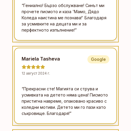
“
Гениално! Бързо обслужване! Синът ми
прочете писмото и каза 'Мамо, Дядо
Коледа наистина ме познава!' Благодаря
за усмивките на децата ми и за
перфектното изпълнение!
”
Mariela Tasheva
Google
12 август 2024 г.
“
Прекрасни сте! Магията си струва и
усмивката на детето няма цена! Писмото
пристигна навреме, опаковано красиво с
коледни мотиви. Детето ми го пази като
съкровище. Благодаря!
”