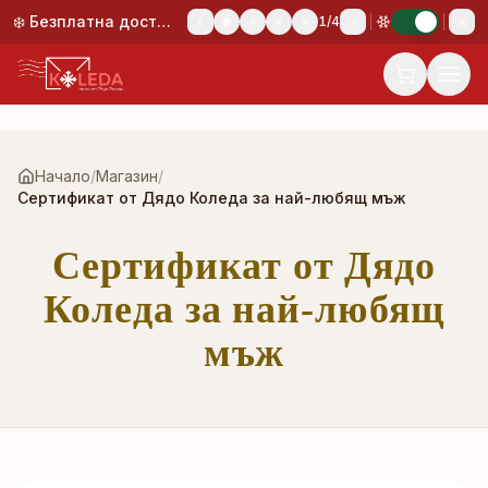
Към основното съдържание
❄️ Безплатна доставка при поръчка над 50,00 €!
1
/
4
Начало
/
Магазин
/
Сертификат от Дядо Коледа за най-любящ мъж
Сертификат от Дядо
Коледа за най-любящ
мъж