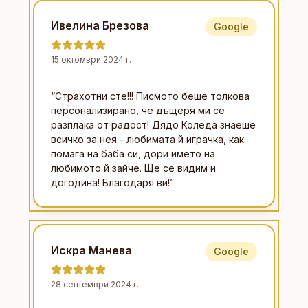
Ивелина Брезова
Google
15 октомври 2024 г.
“
Страхотни сте!!! Писмото беше толкова
персонализирано, че дъщеря ми се
разплака от радост! Дядо Коледа знаеше
всичко за нея - любимата й играчка, как
помага на баба си, дори името на
любимото й зайче. Ще се видим и
догодина! Благодаря ви!
”
Искра Манева
Google
28 септември 2024 г.