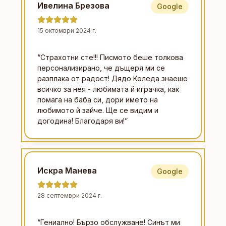
Ивелина Брезова
Google
15 октомври 2024 г.
“
Страхотни сте!!! Писмото беше толкова
персонализирано, че дъщеря ми се
разплака от радост! Дядо Коледа знаеше
всичко за нея - любимата й играчка, как
помага на баба си, дори името на
любимото й зайче. Ще се видим и
догодина! Благодаря ви!
”
Искра Манева
Google
28 септември 2024 г.
“
Гениално! Бързо обслужване! Синът ми