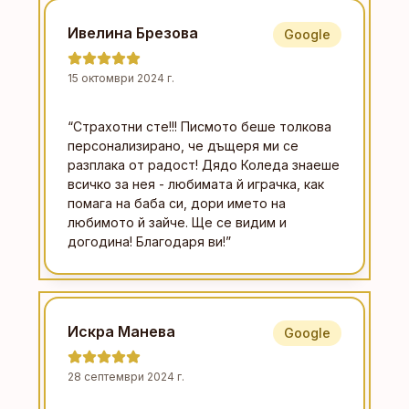
Ивелина Брезова
Google
15 октомври 2024 г.
“
Страхотни сте!!! Писмото беше толкова
персонализирано, че дъщеря ми се
разплака от радост! Дядо Коледа знаеше
всичко за нея - любимата й играчка, как
помага на баба си, дори името на
любимото й зайче. Ще се видим и
догодина! Благодаря ви!
”
Искра Манева
Google
28 септември 2024 г.