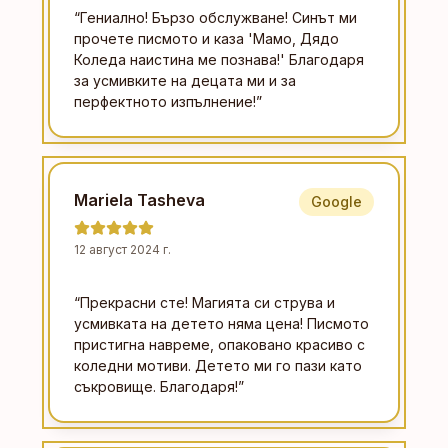
“
Гениално! Бързо обслужване! Синът ми
прочете писмото и каза 'Мамо, Дядо
Коледа наистина ме познава!' Благодаря
за усмивките на децата ми и за
перфектното изпълнение!
”
Mariela Tasheva
Google
12 август 2024 г.
“
Прекрасни сте! Магията си струва и
усмивката на детето няма цена! Писмото
пристигна навреме, опаковано красиво с
коледни мотиви. Детето ми го пази като
съкровище. Благодаря!
”