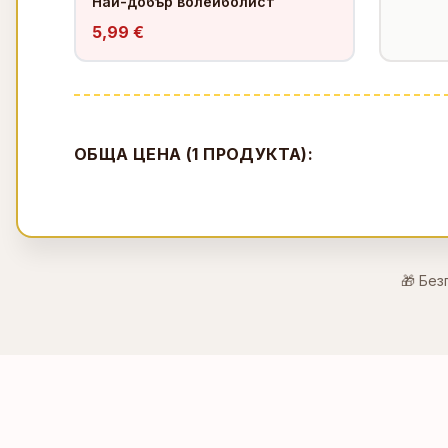
Най-добър волейболист
5,99 €
ОБЩА ЦЕНА (
1
ПРОДУКТА):
🎁 Без