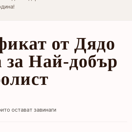
одина!
фикат от Дядо
 за Най-добър
болист
ито остават завинаги