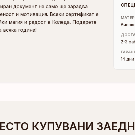
СПЕЦ
зиран документ не само ще зарадва
реност и мотивация. Всеки сертификат е
МАТЕР
йки магия и радост в Коледа. Подарете
Висок
 всяка година!
ДОСТ
2-3 ра
ГАРАН
14 дн
ЕСТО КУПУВАНИ ЗАЕД