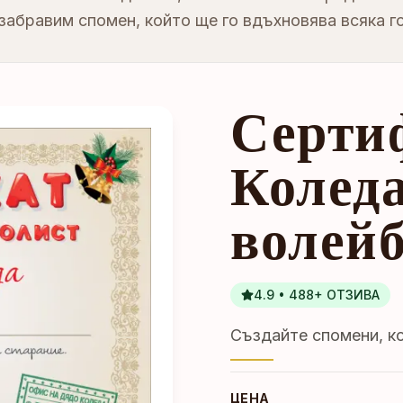
забравим спомен, който ще го вдъхновява всяка г
Серти
Коледа
волей
4.9 • 488+ ОТЗИВА
Създайте спомени, ко
ЦЕНА