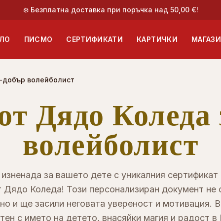
❄️ Безплатна доставка при поръчка над 50,00 €!
ЛО
ПИСМО
СЕРТИФИКАТИ
КАРТИЧКИ
МАГАЗ
й-добър волейболист
от Дядо Коледа 
волейболист
 изненада за вашето дете с уникалния сертификат
т Дядо Коледа! Този персонализиран документ не 
но и ще засили неговата увереност и мотивация. 
тен с името на детето, внасяйки магия и радост в