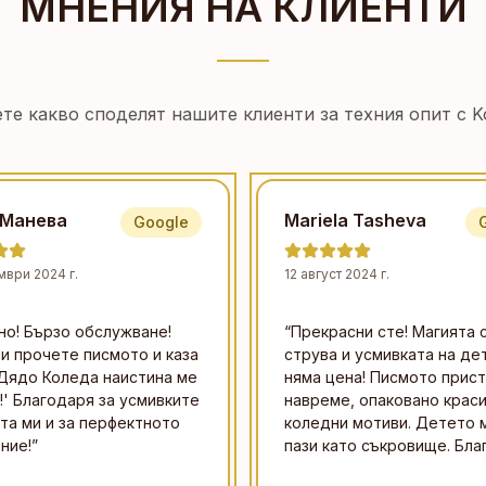
МНЕНИЯ НА КЛИЕНТИ
те какво споделят нашите клиенти за техния опит с Ko
 Манева
Mariela Tasheva
Google
мври 2024 г.
12 август 2024 г.
но! Бързо обслужване!
“
Прекрасни сте! Магията 
и прочете писмото и каза
струва и усмивката на де
Дядо Коледа наистина ме
няма цена! Писмото прист
!' Благодаря за усмивките
навреме, опаковано краси
та ми и за перфектното
коледни мотиви. Детето м
ние!
”
пази като съкровище. Бла