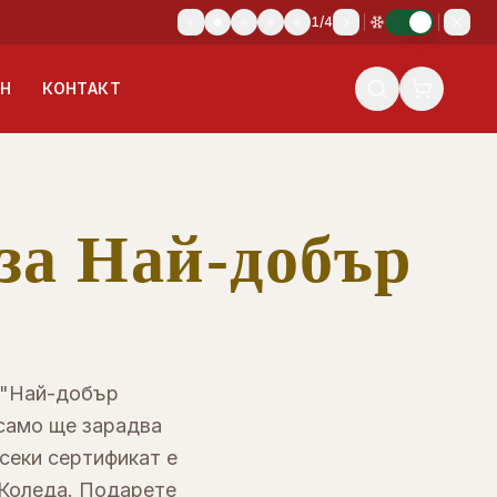
1
/
4
ИН
КОНТАКТ
за Най-добър
 "Най-добър
само ще зарадва
Всеки сертификат е
 Коледа. Подарете