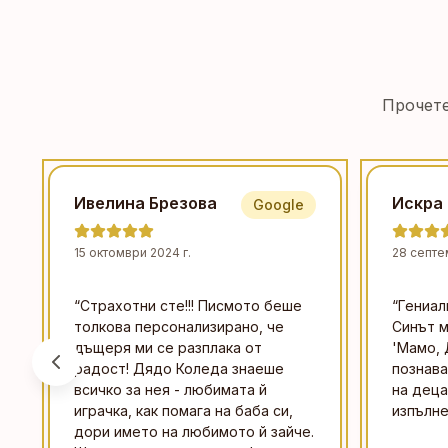
Прочете
Ивелина Брезова
Искра
Google
15 октомври 2024 г.
28 септе
“
Страхотни сте!!! Писмото беше
“
Гениал
толкова персонализирано, че
Синът м
дъщеря ми се разплака от
'Мамо, 
радост! Дядо Коледа знаеше
познава
всичко за нея - любимата й
на деца
играчка, как помага на баба си,
изпълне
дори името на любимото й зайче.