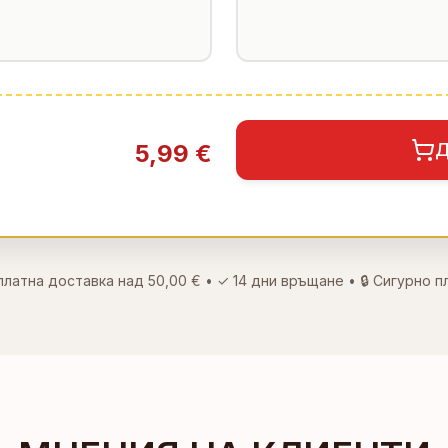
5,99 €
Д
платна доставка над
50,00 €
• ✓
14 дни връщане
• 🔒 Сигурно 