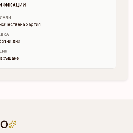
ИФИКАЦИИ
ИАЛИ
окачествена хартия
АВКА
ботни дни
ЦИЯ
и връщане
НО