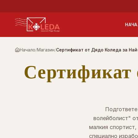
Към основното съдържание
НАЧА
Начало
/
Магазин
/
Сертификат от Дядо Коледа за На
Сертификат 
Подгответе
волейболист" о
малкия спортист, 
специално израбо