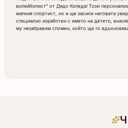
волейболист" от Дядо Коледа! Този персонали
малкия спортист, но и ще засили неговата уве
специално изработен с името на детето, внася
му незабравим спомен, който ще го вдъхновява
Ч