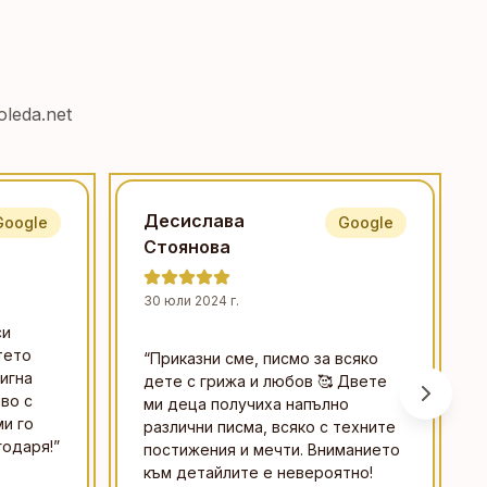
leda.net
Десислава
Google
Google
Стоянова
30 юли 2024 г.
си
тето
“
Приказни сме, писмо за всяко
игна
дете с грижа и любов 🥰 Двете
во с
ми деца получиха напълно
и го
различни писма, всяко с техните
годаря!
”
постижения и мечти. Вниманието
към детайлите е невероятно!