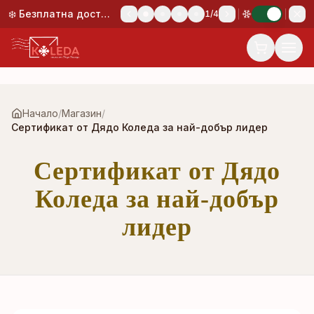
Към основното съдържание
❄️ Безплатна доставка при поръчка над 50,00 €!
1
/
4
Начало
/
Магазин
/
Сертификат от Дядо Коледа за най-добър лидер
Сертификат от Дядо
Коледа за най-добър
лидер