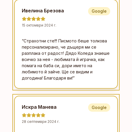
Ивелина Брезова
Google
15 октомври 2024 г.
“
Страхотни сте!!! Писмото беше толкова
персонализирано, че дъщеря ми се
разплака от радост! Дядо Коледа знаеше
всичко за нея - любимата й играчка, как
помага на баба си, дори името на
любимото й зайче. Ще се видим и
догодина! Благодаря ви!
”
Искра Манева
Google
28 септември 2024 г.