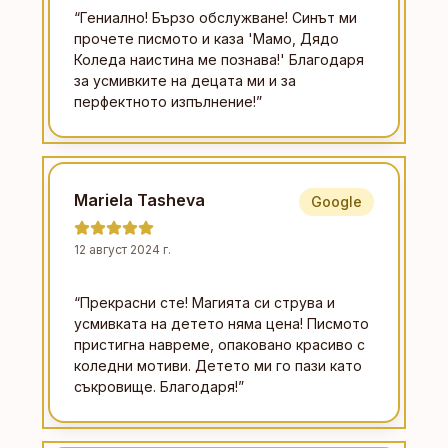
“
Гениално! Бързо обслужване! Синът ми
прочете писмото и каза 'Мамо, Дядо
Коледа наистина ме познава!' Благодаря
за усмивките на децата ми и за
перфектното изпълнение!
”
Mariela Tasheva
Google
12 август 2024 г.
“
Прекрасни сте! Магията си струва и
усмивката на детето няма цена! Писмото
пристигна навреме, опаковано красиво с
коледни мотиви. Детето ми го пази като
съкровище. Благодаря!
”