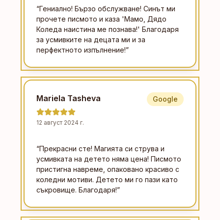
“
Гениално! Бързо обслужване! Синът ми
прочете писмото и каза 'Мамо, Дядо
Коледа наистина ме познава!' Благодаря
за усмивките на децата ми и за
перфектното изпълнение!
”
Mariela Tasheva
Google
12 август 2024 г.
“
Прекрасни сте! Магията си струва и
усмивката на детето няма цена! Писмото
пристигна навреме, опаковано красиво с
коледни мотиви. Детето ми го пази като
съкровище. Благодаря!
”