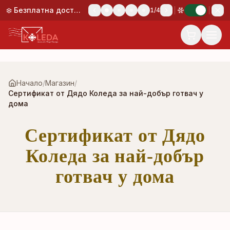
Към основното съдържание
❄️ Безплатна доставка при поръчка над 50,00 €!
1
/
4
Начало
/
Магазин
/
Сертификат от Дядо Коледа за най-добър готвач у
дома
Сертификат от Дядо
Коледа за най-добър
готвач у дома