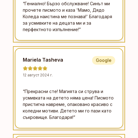
“
Гениално! Бързо обслужване! Синът ми
прочете писмото и каза 'Мамо, Дядо
Коледа наистина ме познава!' Благодаря
за усмивките на децата ми и за
перфектното изпълнение!
”
Mariela Tasheva
Google
12 август 2024 г.
“
Прекрасни сте! Магията си струва и
усмивката на детето няма цена! Писмото
пристигна навреме, опаковано красиво с
коледни мотиви. Детето ми го пази като
съкровище. Благодаря!
”