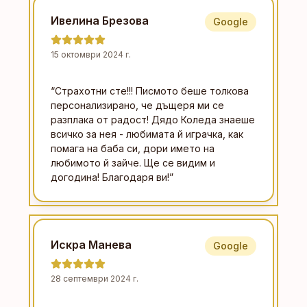
Ивелина Брезова
Google
15 октомври 2024 г.
“
Страхотни сте!!! Писмото беше толкова
персонализирано, че дъщеря ми се
разплака от радост! Дядо Коледа знаеше
всичко за нея - любимата й играчка, как
помага на баба си, дори името на
любимото й зайче. Ще се видим и
догодина! Благодаря ви!
”
Искра Манева
Google
28 септември 2024 г.