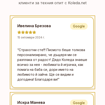
клиенти за техния опит с Koleda.net
Ивелина Брезова
Google
15 октомври 2024 г.
“
Страхотни сте!!! Писмото беше толкова
персонализирано, че дъщеря ми се
разплака от радост! Дядо Коледа знаеше
всичко за нея - любимата й играчка, как
помага на баба си, дори името на
любимото й зайче. Ще се видим и
догодина! Благодаря ви!
”
Искра Манева
Google