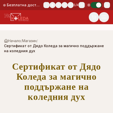
Към основното съдържание
❄️ Безплатна доставка при поръчка над 50,00 €!
1
/
4
Начало
/
Магазин
/
Сертификат от Дядо Коледа за магично поддържане
на коледния дух
Сертификат от Дядо
Коледа за магично
поддържане на
коледния дух