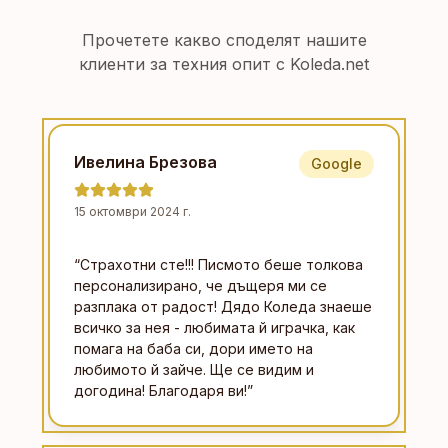
Прочетете какво споделят нашите
клиенти за техния опит с Koleda.net
Ивелина Брезова
Google
15 октомври 2024 г.
“
Страхотни сте!!! Писмото беше толкова
персонализирано, че дъщеря ми се
разплака от радост! Дядо Коледа знаеше
всичко за нея - любимата й играчка, как
помага на баба си, дори името на
любимото й зайче. Ще се видим и
догодина! Благодаря ви!
”