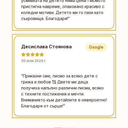
усмивката на детето няма цена! Писмото
пристигна навреме, опаковано красиво с
коледни мотиви. Детето ми го пази като
съкровище. Благодаря!
”
Десислава Стоянова
Google
30 юли 2024 г.
“
Приказни сме, писмо за всяко дете с
грижа и любов 🥰 Двете ми деца
получиха напълно различни писма, всяко
с техните постижения и мечти.
Вниманието към детайлите е невероятно!
Благодаря от сърце!
”