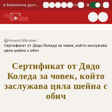
Към основното съдържание
❄️ Безплатна доставка при поръчка над 50,00 €!
1
/
4
Начало
/
Магазин
/
Сертификат от Дядо Коледа за човек, който заслужава
цяла шейна с обич
Сертификат от Дядо
Коледа за човек, който
заслужава цяла шейна с
обич