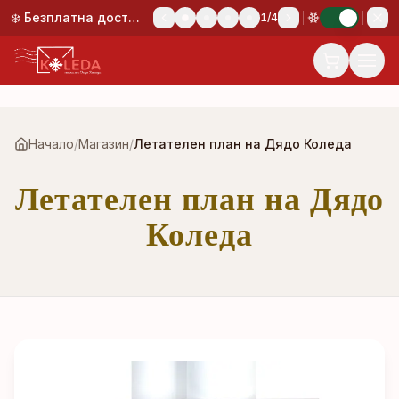
Към основното съдържание
❄️ Безплатна доставка при поръчка над 50,00 €!
1
/
4
Начало
/
Магазин
/
Летателен план на Дядо Коледа
Летателен план на Дядо
Коледа