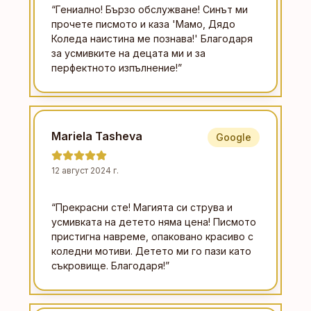
“
Гениално! Бързо обслужване! Синът ми
прочете писмото и каза 'Мамо, Дядо
Коледа наистина ме познава!' Благодаря
за усмивките на децата ми и за
перфектното изпълнение!
”
Mariela Tasheva
Google
12 август 2024 г.
“
Прекрасни сте! Магията си струва и
усмивката на детето няма цена! Писмото
пристигна навреме, опаковано красиво с
коледни мотиви. Детето ми го пази като
съкровище. Благодаря!
”