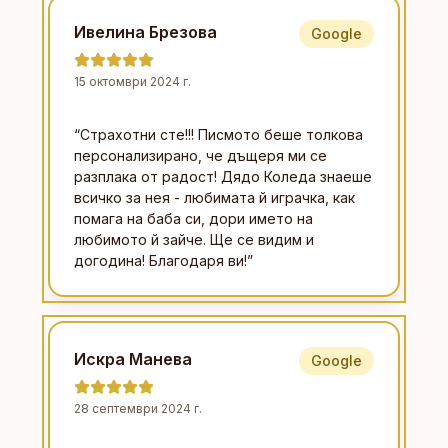
Ивелина Брезова
Google
15 октомври 2024 г.
“
Страхотни сте!!! Писмото беше толкова
персонализирано, че дъщеря ми се
разплака от радост! Дядо Коледа знаеше
всичко за нея - любимата й играчка, как
помага на баба си, дори името на
любимото й зайче. Ще се видим и
догодина! Благодаря ви!
”
Искра Манева
Google
28 септември 2024 г.