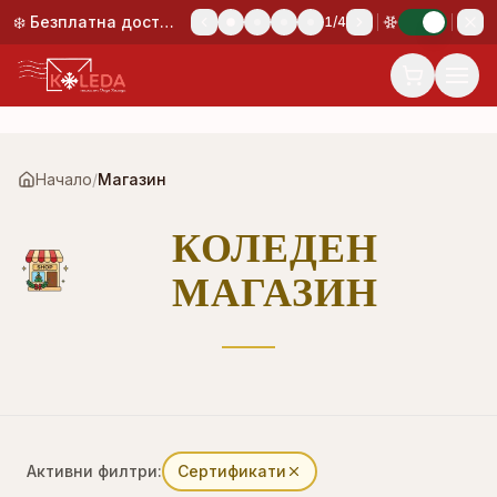
Към основното съдържание
❄️ Безплатна доставка при поръчка над 50,00 €!
1
/
4
Начало
/
Магазин
КОЛЕДЕН
МАГАЗИН
Активни филтри:
Сертификати