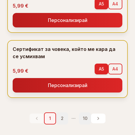
A5
A4
5,99 €
Персонализирай
Сертификат за човека, който ме кара да
се усмихвам
A5
A4
5,99 €
Персонализирай
1
2
10
More pages